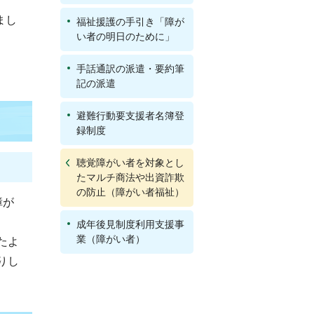
まし
福祉援護の手引き「障が
い者の明日のために」
手話通訳の派遣・要約筆
記の派遣
避難行動要支援者名簿登
録制度
聴覚障がい者を対象とし
たマルチ商法や出資詐欺
の防止（障がい者福祉）
障が
成年後見制度利用支援事
業（障がい者）
たよ
りし