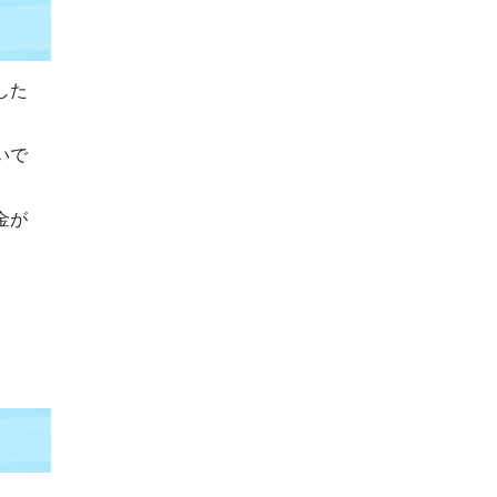
した
いで
金が