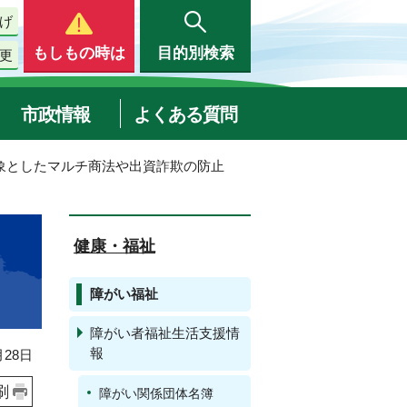
げ
もしもの時は
目的別検索
更
市政情報
よくある質問
対象としたマルチ商法や出資詐欺の防止
健康・福祉
障がい福祉
障がい者福祉生活支援情
報
28日
刷
障がい関係団体名簿