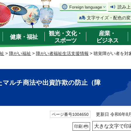
読み上
Foreign language
文字サイズ・配色の変
観光・文化・
産業・
健康・福祉
スポーツ
ビジネス
祉
>
障がい福祉
>
障がい者福祉生活支援情報
> 聴覚障がい者を
たマルチ商法や出資詐欺の防止（障
更新日 令和6年8月
ページ番号1004650
大きな文字で印
印刷