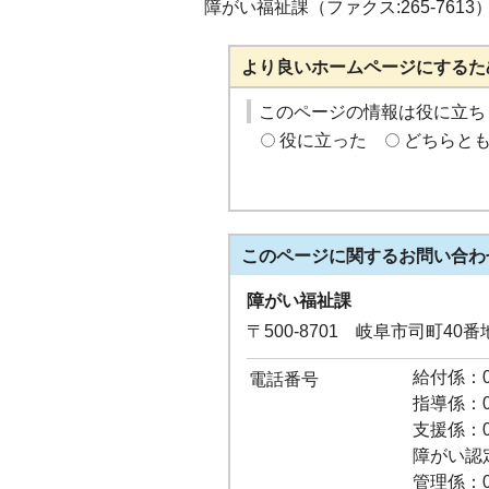
障がい福祉課（ファクス:265-7613
より良いホームページにするた
このページの情報は役に立ち
役に立った
どちらと
このページに関する
お問い合わ
障がい福祉課
〒500-8701 岐阜市司町40
給付係：05
電話番号
指導係：05
支援係：05
障がい認定係
管理係：05