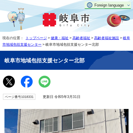
Foreign language
現在の位置：
トップページ
>
健康・福祉
>
高齢者福祉
>
高齢者福祉施設
>
岐阜
市地域包括支援センター
> 岐阜市地域包括支援センター北部
岐阜市地域包括支援センター北部
更新日 令和5年3月31日
ページ番号1018331