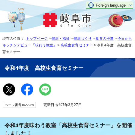
Foreign language
現在の位置：
トップページ
>
健康・福祉
>
健康づくり
>
食育の推進
>
今日から
キッチンデビュー「味わう教室」
>
高校生食育セミナー
> 令和4年度 高校生食
育セミナー
令和4年度 高校生食育セミナー
更新日 令和7年3月27日
ページ番号1022289
令和4年度味わう教室「高校生食育セミナー」を開催
しました！