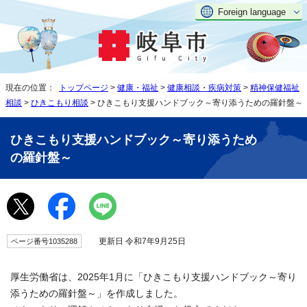
Foreign language
現在の位置：
トップページ
>
健康・福祉
>
健康相談・疾病対策
>
精神保健福祉
相談
>
ひきこもり相談
> ひきこもり支援ハンドブック～寄り添うための羅針盤～
ひきこもり支援ハンドブック～寄り添うため
の羅針盤～
更新日 令和7年9月25日
ページ番号1035288
厚生労働省は、2025年1月に「ひきこもり支援ハンドブック～寄り
添うための羅針盤～」を作成しました。