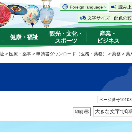
読み上
Foreign language
文字サイズ・配色の変
観光・文化・
産業・
健康・福祉
スポーツ
ビジネス
祉
>
医療・薬事
>
申請書ダウンロード（医務・薬務）
>
薬務
>
薬
ページ番号10103
大きな文字で印
印刷