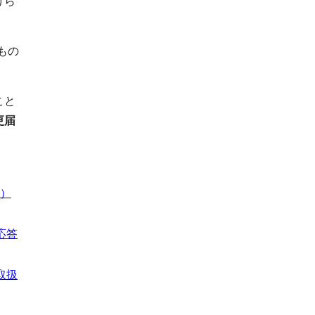
けら
もの
こと
更届
B）
応答
取扱