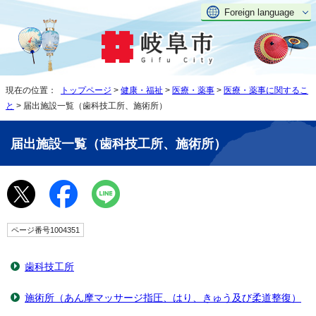
Foreign language
現在の位置：
トップページ
>
健康・福祉
>
医療・薬事
>
医療・薬事に関するこ
と
> 届出施設一覧（歯科技工所、施術所）
届出施設一覧（歯科技工所、施術所）
ページ番号1004351
歯科技工所
施術所（あん摩マッサージ指圧、はり、きゅう及び柔道整復）