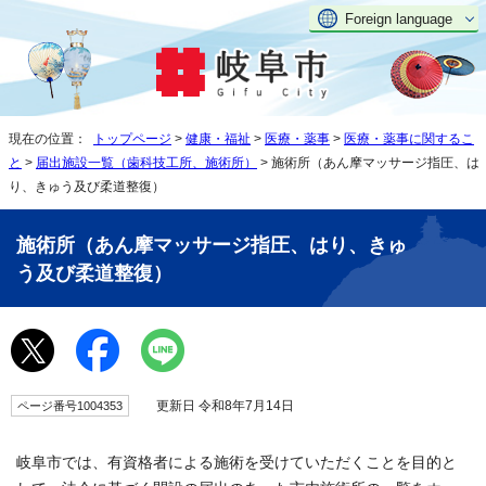
Foreign language
現在の位置：
トップページ
>
健康・福祉
>
医療・薬事
>
医療・薬事に関するこ
と
>
届出施設一覧（歯科技工所、施術所）
> 施術所（あん摩マッサージ指圧、は
り、きゅう及び柔道整復）
施術所（あん摩マッサージ指圧、はり、きゅ
う及び柔道整復）
更新日 令和8年7月14日
ページ番号1004353
岐阜市では、有資格者による施術を受けていただくことを目的と