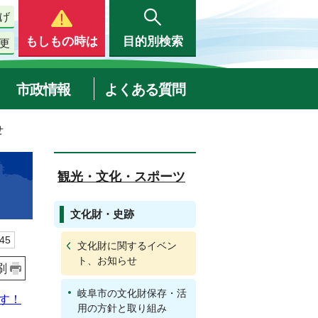
げ
もしもの時は
目的別検索
更
市政情報
よくある質問
せ
観光・文化・スポーツ
文化財・史跡
45
文化財に関するイベン
ト、お知らせ
刷
岐阜市の文化財保存・活
す！
用の方針と取り組み