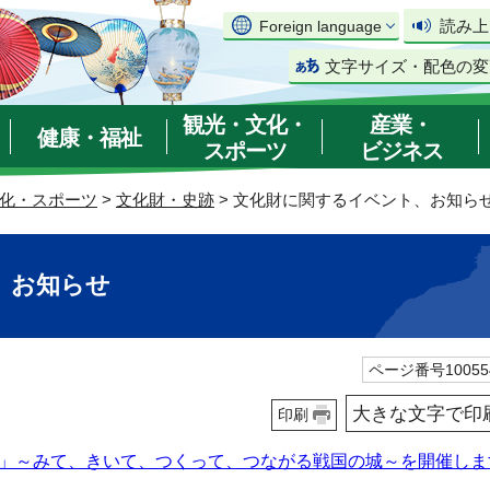
読み上
Foreign language
文字サイズ・配色の変
観光・文化・
産業・
健康・福祉
スポーツ
ビジネス
化・スポーツ
>
文化財・史跡
> 文化財に関するイベント、お知ら
、お知らせ
ページ番号10055
大きな文字で印
印刷
」～みて、きいて、つくって、つながる戦国の城～を開催しま