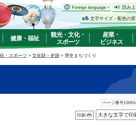
読み上
Foreign language
文字サイズ・配色の変
観光・文化・
産業・
健康・福祉
スポーツ
ビジネス
化・スポーツ
>
文化財・史跡
> 歴史まちづくり
ページ番号10055
大きな文字で印
印刷