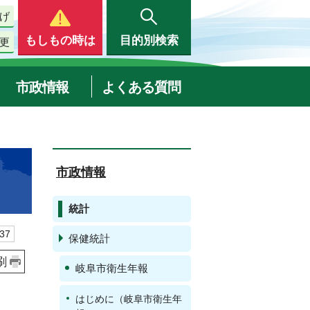
げ
もしもの時は
目的別検索
更
市政情報
よくある質問
市政情報
統計
37
保健統計
刷
岐阜市衛生年報
はじめに（岐阜市衛生年