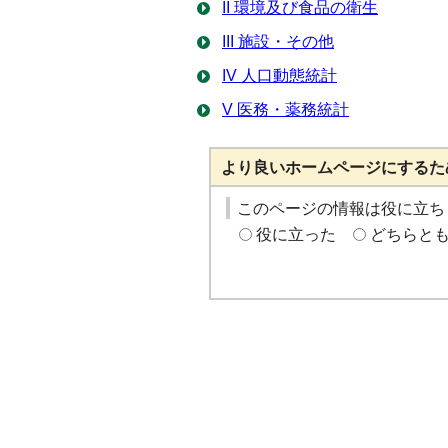
II 環境及び食品の衛生
III 施設・その他
IV 人口動態統計
V 医務・薬務統計
より良いホームページにするた
このページの情報は役に立ち
役に立った
どちらと