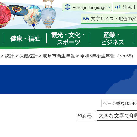
読み上
Foreign language
文字サイズ・配色の変
観光・文化・
産業・
健康・福祉
スポーツ
ビジネス
>
統計
>
保健統計
>
岐阜市衛生年報
> 令和5年衛生年報（No.68）
）
ページ番号10340
大きな文字で印
印刷