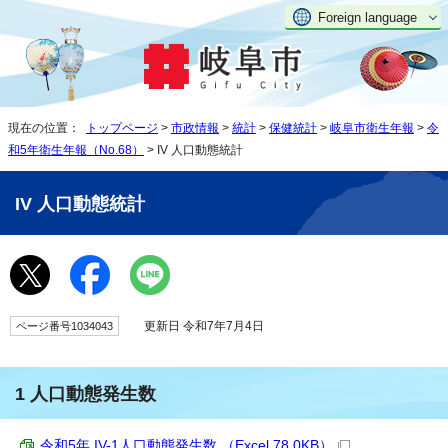
Foreign language
現在の位置：
トップページ
>
市政情報
>
統計
>
保健統計
>
岐阜市衛生年報
>
令
和5年衛生年報（No.68）
> IV 人口動態統計
IV 人口動態統計
更新日 令和7年7月4日
ページ番号1034043
1 人口動態発生数
令和5年 IV-1人口動態発生数 （Excel 78.0KB）