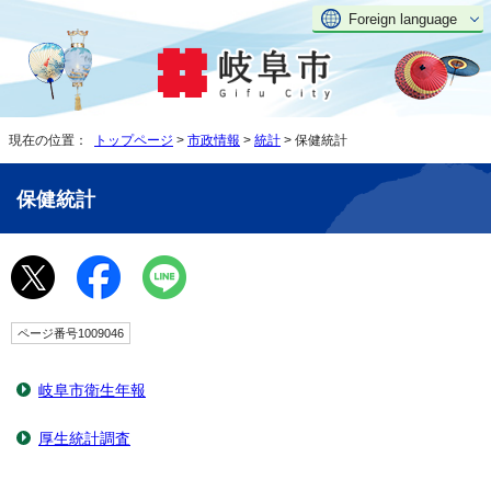
Foreign language
現在の位置：
トップページ
>
市政情報
>
統計
> 保健統計
保健統計
ページ番号1009046
岐阜市衛生年報
厚生統計調査