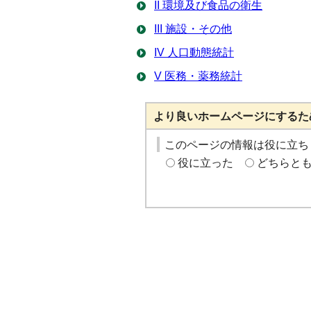
II 環境及び食品の衛生
III 施設・その他
IV 人口動態統計
V 医務・薬務統計
より良いホームページにするた
このページの情報は役に立ち
役に立った
どちらと