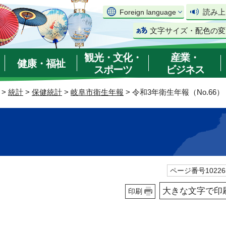
読み上
Foreign language
文字サイズ・配色の変
観光・文化・
産業・
健康・福祉
スポーツ
ビジネス
>
統計
>
保健統計
>
岐阜市衛生年報
> 令和3年衛生年報（No.66）
）
ページ番号10226
大きな文字で印
印刷