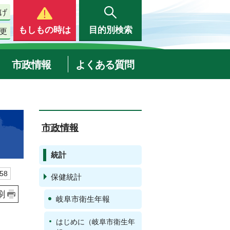
げ
もしもの時は
目的別検索
更
市政情報
よくある質問
市政情報
統計
58
保健統計
刷
岐阜市衛生年報
はじめに（岐阜市衛生年