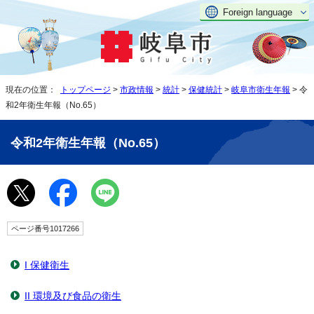
Foreign language
現在の位置：
トップページ
>
市政情報
>
統計
>
保健統計
>
岐阜市衛生年報
> 令
和2年衛生年報（No.65）
令和2年衛生年報（No.65）
ページ番号1017266
I 保健衛生
II 環境及び食品の衛生