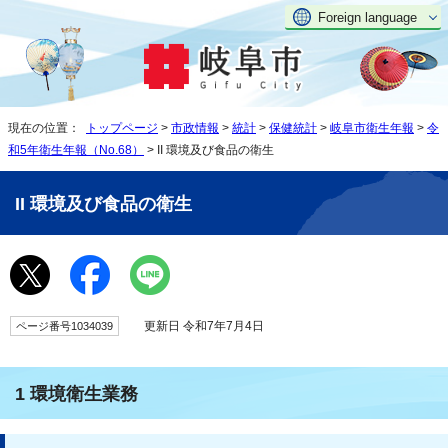
Foreign language
現在の位置：
トップページ
>
市政情報
>
統計
>
保健統計
>
岐阜市衛生年報
>
令
和5年衛生年報（No.68）
> II 環境及び食品の衛生
II 環境及び食品の衛生
更新日 令和7年7月4日
ページ番号1034039
1 環境衛生業務