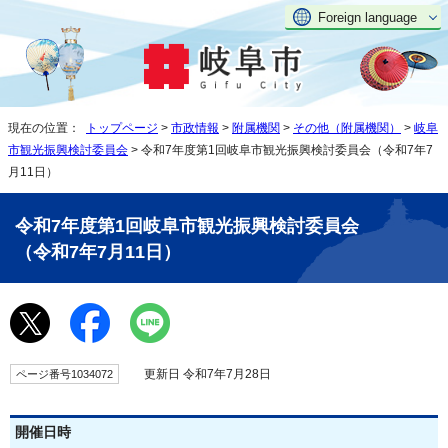
Foreign language
現在の位置：
トップページ
>
市政情報
>
附属機関
>
その他（附属機関）
>
岐阜
市観光振興検討委員会
> 令和7年度第1回岐阜市観光振興検討委員会（令和7年7
月11日）
令和7年度第1回岐阜市観光振興検討委員会
（令和7年7月11日）
更新日 令和7年7月28日
ページ番号1034072
開催日時