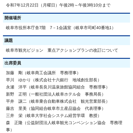
令和7年12月22日（月曜日）午後2時～午後3時10分まで
開催場所
岐阜市役所本庁舎7階 7－1会議室（岐阜市司町40番地1）
議題
岐阜市観光ビジョン 重点アクションプランの改訂について
出席委員
加藤 剛（岐阜商工会議所 専務理事）
早川 ゆかり（株式会社十六銀行 地域創生部長）
永瀬 洋平（岐阜長良川温泉旅館協同組合 専務理事）
新野 正明（一般社団法人岐阜ホテル会 事務局長）
平井 譲二（岐阜乗合自動車株式会社 観光営業部長）
藤吉 里美（協同組合岐阜市土産品協会 代表理事）
三井 栄（岐阜大学社会システム経営学環 教授）
森 正隆（公益財団法人岐阜観光コンベンション協会 専務理
事）