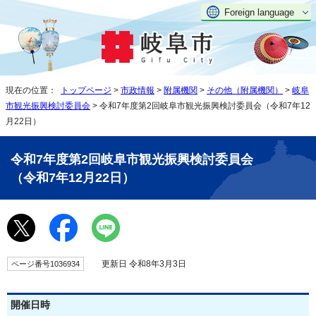
Foreign language
現在の位置：
トップページ
>
市政情報
>
附属機関
>
その他（附属機関）
>
岐阜
市観光振興検討委員会
> 令和7年度第2回岐阜市観光振興検討委員会（令和7年12
月22日）
令和7年度第2回岐阜市観光振興検討委員会
（令和7年12月22日）
更新日 令和8年3月3日
ページ番号1036934
開催日時