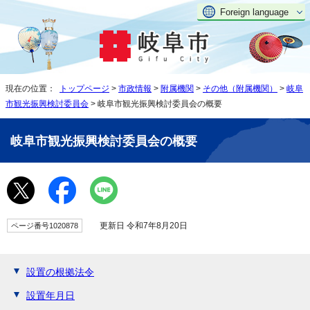
Foreign language
現在の位置：
トップページ
>
市政情報
>
附属機関
>
その他（附属機関）
>
岐阜
市観光振興検討委員会
> 岐阜市観光振興検討委員会の概要
岐阜市観光振興検討委員会の概要
更新日 令和7年8月20日
ページ番号1020878
設置の根拠法令
設置年月日