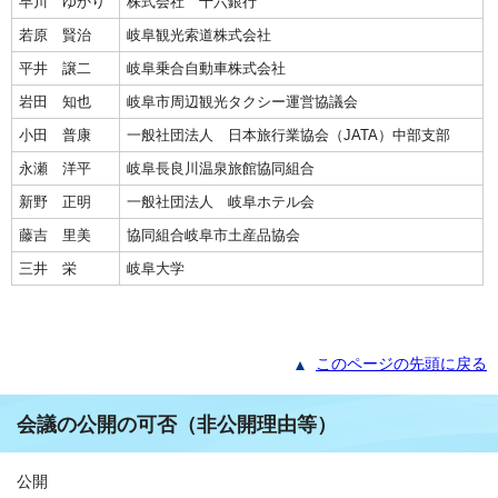
早川 ゆかり
株式会社 十六銀行
若原 賢治
岐阜観光索道株式会社
平井 譲二
岐阜乗合自動車株式会社
岩田 知也
岐阜市周辺観光タクシー運営協議会
小田 普康
一般社団法人 日本旅行業協会（JATA）中部支部
永瀬 洋平
岐阜長良川温泉旅館協同組合
新野 正明
一般社団法人 岐阜ホテル会
藤吉 里美
協同組合岐阜市土産品協会
三井 栄
岐阜大学
このページの先頭に戻る
会議の公開の可否（非公開理由等）
公開