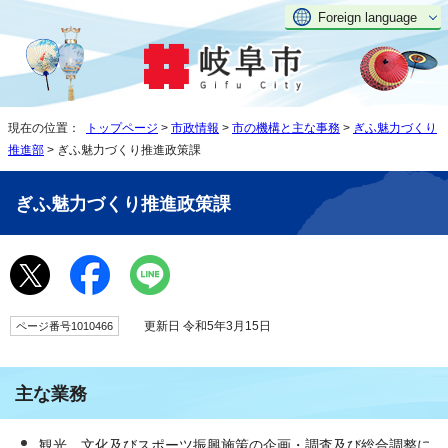
Foreign language
現在の位置：
トップページ
>
市政情報
>
市の機構と主な事務
>
ぎふ魅力づくり
推進部
> ぎふ魅力づくり推進政策課
ぎふ魅力づくり推進政策課
更新日 令和5年3月15日
ページ番号1010466
主な業務
観光、文化及びスポーツ振興施策の企画・調査及び総合調整に