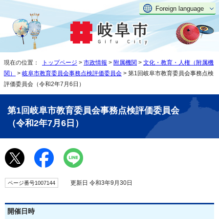
Foreign language
現在の位置：
トップページ
>
市政情報
>
附属機関
>
文化・教育・人権（附属機
関）
>
岐阜市教育委員会事務点検評価委員会
> 第1回岐阜市教育委員会事務点検
評価委員会（令和2年7月6日）
第1回岐阜市教育委員会事務点検評価委員会
（令和2年7月6日）
更新日 令和3年9月30日
ページ番号1007144
開催日時