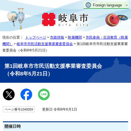
Foreign language
現在の位置：
トップページ
>
市政情報
>
附属機関
>
市民参画・生涯教育（附属
機関）
>
岐阜市市民活動支援事業審査委員会
> 第1回岐阜市市民活動支援事業審
査委員会（令和8年5月21日）
第1回岐阜市市民活動支援事業審査委員会
（令和8年5月21日）
更新日 令和8年6月1日
ページ番号1040059
開催日時