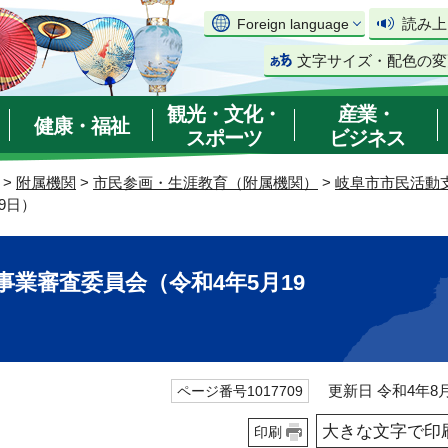
読み上
Foreign language
文字サイズ・配色の変
観光・文化・
産業・
健康・福祉
スポーツ
ビジネス
>
附属機関
>
市民参画・生涯教育（附属機関）
>
岐阜市市民活動
9日）
事業審査委員会（令和4年5月19
更新日 令和4年8月
ページ番号1017709
大きな文字で印
印刷