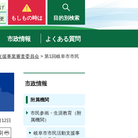
げ
もしもの時は
目的別検索
更
市政情報
よくある質問
支援事業審査委員会
> 第1回岐阜市市民
市政情報
附属機関
市民参画・生涯教育（附
属機関）
12日
刷
岐阜市市民活動支援事