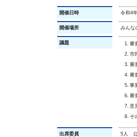
開催日時
令和4
開催場所
みんな
議題
審
市
審
審
事
審
意
そ
出席委員
5人 