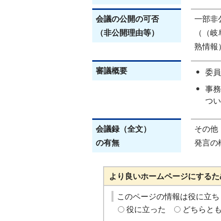
会議の公開の可否
一部非
（非公開理由等）
（（岐
熟情報
審議概要
委員
事務
つい
会議録（全文）
その他
の有無
発言の
より良いホームページにするた
このページの情報は役に立ち
役に立った
どちらと