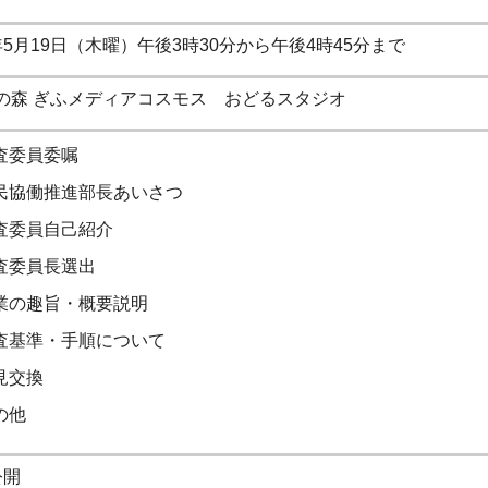
年5月19日（木曜）午後3時30分から午後4時45分まで
の森 ぎふメディアコスモス おどるスタジオ
査委員委嘱
民協働推進部長あいさつ
査委員自己紹介
査委員長選出
業の趣旨・概要説明
査基準・手順について
見交換
の他
公開