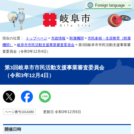
Foreign language
現在の位置：
トップページ
>
市政情報
>
附属機関
>
市民参画・生涯教育（附属
機関）
>
岐阜市市民活動支援事業審査委員会
> 第3回岐阜市市民活動支援事業審
査委員会（令和3年12月4日）
第3回岐阜市市民活動支援事業審査委員会
（令和3年12月4日）
更新日 令和3年12月6日
ページ番号1014280
開催日時