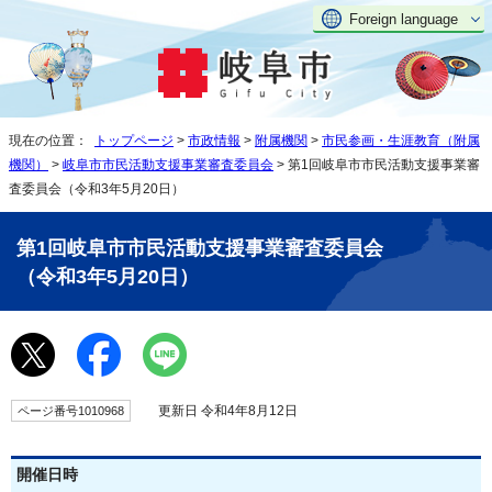
Foreign language
現在の位置：
トップページ
>
市政情報
>
附属機関
>
市民参画・生涯教育（附属
機関）
>
岐阜市市民活動支援事業審査委員会
> 第1回岐阜市市民活動支援事業審
査委員会（令和3年5月20日）
第1回岐阜市市民活動支援事業審査委員会
（令和3年5月20日）
更新日 令和4年8月12日
ページ番号1010968
開催日時