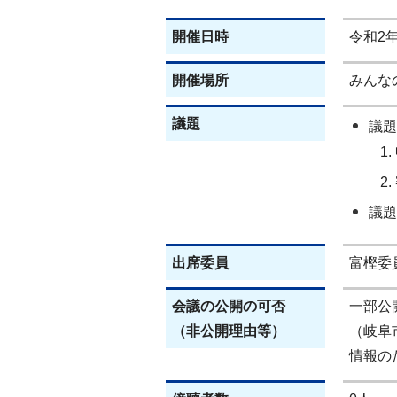
開催日時
令和2
開催場所
みんな
議題
議題
議題
出席委員
富樫委
会議の公開の可否
一部公
（非公開理由等）
（岐阜
情報の