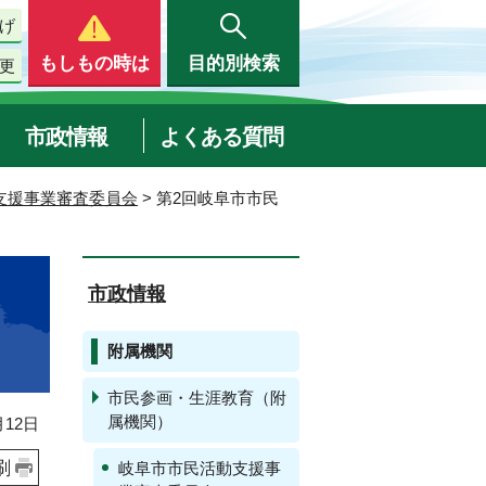
げ
もしもの時は
目的別検索
更
市政情報
よくある質問
支援事業審査委員会
> 第2回岐阜市市民
市政情報
附属機関
市民参画・生涯教育（附
属機関）
12日
刷
岐阜市市民活動支援事