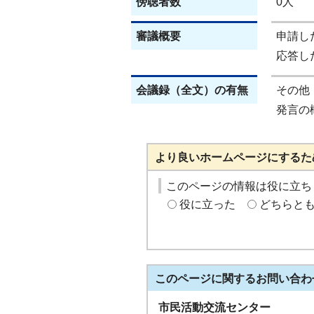
傍聴者数
0人
審議概要
申請し
応答し
会議録（全文）の有無
その他
発言の
より良いホームページにするた
このページの情報は役に立ち
役に立った
どちらと
このページに関する
お問い合わ
市民活動交流センター