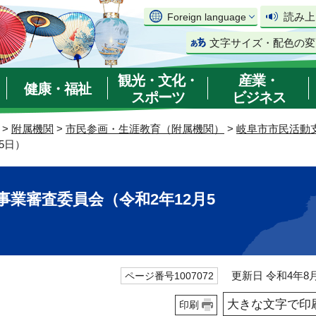
読み上
Foreign language
文字サイズ・配色の変
観光・文化・
産業・
健康・福祉
スポーツ
ビジネス
>
附属機関
>
市民参画・生涯教育（附属機関）
>
岐阜市市民活動
5日）
事業審査委員会（令和2年12月5
更新日 令和4年8月
ページ番号1007072
大きな文字で印
印刷