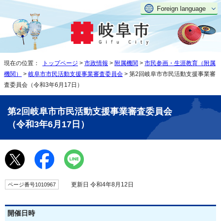
Foreign language
現在の位置：
トップページ
>
市政情報
>
附属機関
>
市民参画・生涯教育（附属
機関）
>
岐阜市市民活動支援事業審査委員会
> 第2回岐阜市市民活動支援事業審
査委員会（令和3年6月17日）
第2回岐阜市市民活動支援事業審査委員会
（令和3年6月17日）
更新日 令和4年8月12日
ページ番号1010967
開催日時