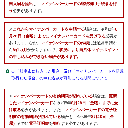
転入届を提出
し、
マイナンバーカードの継続利用手続きを行
う
必要があります。
※
これからマイナンバーカードを申請する
場合は、令和8年
8
月28日（金曜）まで
にマイナンバーカードを受け取る
必要が
あります。なお、
マイナンバーカードの作成
には通常申請か
ら
約1カ月
かかりますので、
状況により自治体マイナポイント
の申し込みができない場合があります。
Q.「岐阜市に転入した場合」及び「マイナンバーカードを新規
取得した場合」の申し込みが可能になる期間について
※
マイナンバーカードの有効期限が切れている
場合は、
更新
したマイナンバーカード
を令和8年
8月28日（金曜）までに受
け取る
必要があります。また、
マイナンバーカードの電子証
明書の有効期限が切れている
場合も、令和8年
8月28日（金
曜）
までに
電子証明書
を
発行
する必要があります。