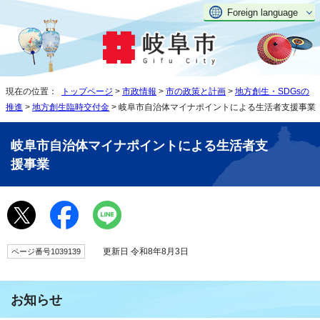
Foreign language
現在の位置：
トップページ
>
市政情報
>
市の政策と計画
>
地方創生・SDGsの
推進
>
地方創生臨時交付金
> 岐阜市自治体マイナポイントによる生活者支援事業
岐阜市自治体マイナポイントによる生活者支
援事業
更新日 令和8年8月3日
ページ番号1039139
お知らせ