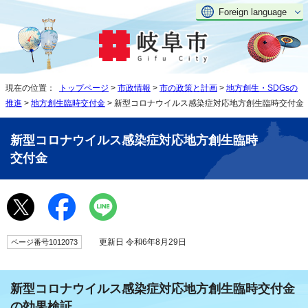
Foreign language
現在の位置：
トップページ
>
市政情報
>
市の政策と計画
>
地方創生・SDGsの
推進
>
地方創生臨時交付金
> 新型コロナウイルス感染症対応地方創生臨時交付金
新型コロナウイルス感染症対応地方創生臨時
交付金
更新日 令和6年8月29日
ページ番号1012073
新型コロナウイルス感染症対応地方創生臨時交付金
の効果検証