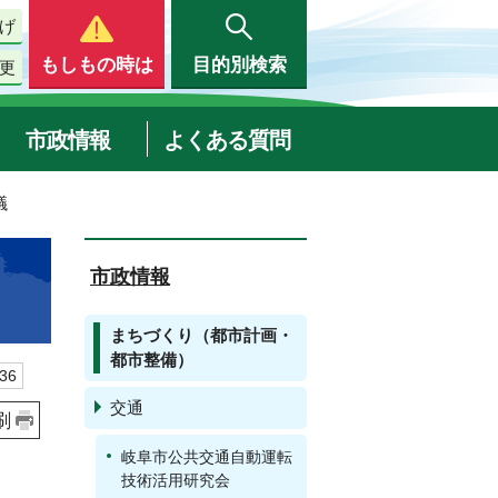
げ
もしもの時は
目的別検索
更
市政情報
よくある質問
議
市政情報
まちづくり（都市計画・
都市整備）
36
交通
刷
岐阜市公共交通自動運転
技術活用研究会