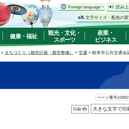
読み上
Foreign language
文字サイズ・配色の変
観光・文化・
産業・
健康・福祉
スポーツ
ビジネス
>
まちづくり（都市計画・都市整備）
>
交通
> 岐阜市公共交通会
ページ番号10082
大きな文字で印
印刷