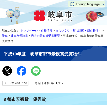
Foreign language
現在の位置：
トップページ
>
市政情報
>
まちづくり（都市計画・都市整備）
>
景観
>
岐阜市景観賞
>
過去の景観賞受賞履歴
> 平成10年度 岐阜市都市景観賞
受賞物件
平成10年度 岐阜市都市景観賞受賞物件
更新日 令和6年11月12日
ページ番号1007990
8 都市景観賞 優秀賞