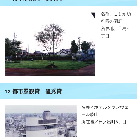
名称／こじか幼
稚園の園庭
所在地／旦島4
丁目
12 都市景観賞 優秀賞
名称／ホテルグランヴェ
ール岐山
所在地／日ノ出町5丁目