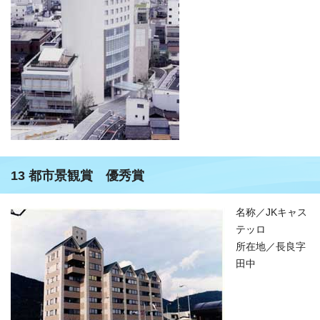
13 都市景観賞 優秀賞
名称／JKキャス
テッロ
所在地／長良字
田中