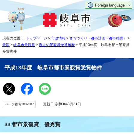
Foreign language
現在の位置：
トップページ
>
市政情報
>
まちづくり（都市計画・都市整備）
>
景観
>
岐阜市景観賞
>
過去の景観賞受賞履歴
> 平成13年度 岐阜市都市景観賞
受賞物件
平成13年度 岐阜市都市景観賞受賞物件
更新日 令和3年8月31日
ページ番号1007987
33 都市景観賞 優秀賞