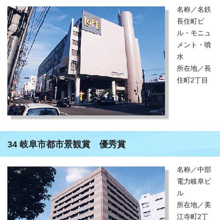
名称／名鉄
長住町ビ
ル・モニュ
メント・噴
水
所在地／長
住町2丁目
34 岐阜市都市景観賞 優秀賞
名称／中部
電力岐阜ビ
ル
所在地／美
江寺町2丁