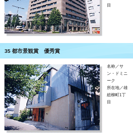
目
35 都市景観賞 優秀賞
名称／サ
ン・ドミニ
ーク
所在地／雄
総柳町1丁
目