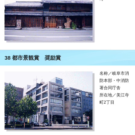
38 都市景観賞 奨励賞
名称／岐阜市消
防本部・中消防
署合同庁舎
所在地／美江寺
町2丁目