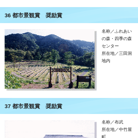
36 都市景観賞 奨励賞
名称／ふれあい
の森・四季の森
センター
所在地／三田洞
地内
37 都市景観賞 奨励賞
名称／布武
所在地／中竹屋
町