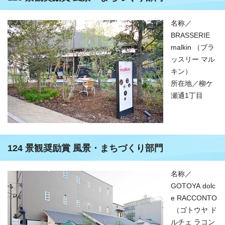
名称／
BRASSERIE
malkin （ブラ
ッスリー マル
キン）
所在地／柳ケ
瀬通1丁目
124 景観奨励賞 風景・まちづくり部門
名称／
GOTOYA dolc
e RACCONTO
（ゴトウヤ ド
ルチェ ラコン