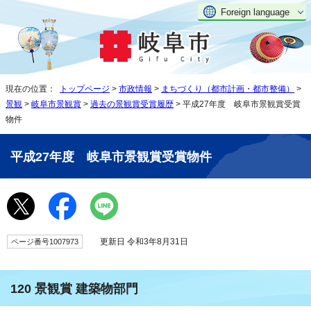
Foreign language
現在の位置：
トップページ
>
市政情報
>
まちづくり（都市計画・都市整備）
>
景観
>
岐阜市景観賞
>
過去の景観賞受賞履歴
> 平成27年度 岐阜市景観賞受賞
物件
平成27年度 岐阜市景観賞受賞物件
更新日 令和3年8月31日
ページ番号1007973
120 景観賞 建築物部門