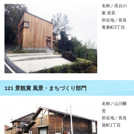
名称／高台の
家 長良
所在地／長良
竜東町3丁目
121 景観賞 風景・まちづくり部門
名称／山川醸
造
所在地／長良
葵町1丁目