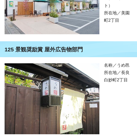
ト）
所在地／美園
町2丁目
125 景観奨励賞 屋外広告物部門
名称／うめ邑
所在地／長良
白妙町2丁目