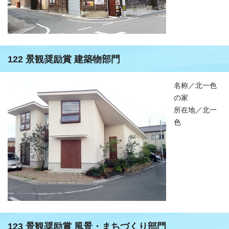
122 景観奨励賞 建築物部門
名称／北一色
の家
所在地／北一
色
123 景観奨励賞 風景・まちづくり部門