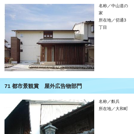
名称／中山道の
家
所在地／切通3
丁目
71 都市景観賞 屋外広告物部門
名称／麩兵
所在地／大和町