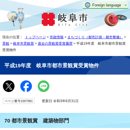
Foreign language
現在の位置：
トップページ
>
市政情報
>
まちづくり（都市計画・都市整備）
>
景観
>
岐阜市景観賞
>
過去の景観賞受賞履歴
> 平成19年度 岐阜市都市景観賞
受賞物件
平成19年度 岐阜市都市景観賞受賞物件
更新日 令和3年8月31日
ページ番号1007981
70 都市景観賞 建築物部門