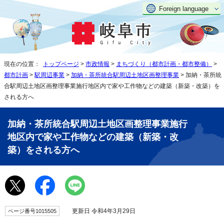
Foreign language
現在の位置：
トップページ
>
市政情報
>
まちづくり（都市計画・都市整備）
>
都市計画
>
駅周辺事業
>
加納・茶所統合駅周辺土地区画整理事業
> 加納・茶所統
合駅周辺土地区画整理事業施行地区内で家や工作物などの建築（新築・改築）を
される方へ
加納・茶所統合駅周辺土地区画整理事業施行
地区内で家や工作物などの建築（新築・改
築）をされる方へ
更新日 令和4年3月29日
ページ番号1015505