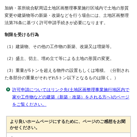
加納・茶所統合駅周辺土地区画整理事業施行区域内で土地の形質
変更や建築物等の新築・改築などを行う場合には、土地区画整理
法第76条に基づく許可申請手続きが必要になります。
制限を受ける行為
（1）建築物、その他の工作物の新築、改築又は増築等。
（2）盛土、切土、埋め立て等による土地の形質の変更。
（3）重量が5トンを超える物件の設置もしくは堆積。（分割され
た各部分の重量がそれぞれ5トン以下となるものは除く。）
許可申請についてはリンク先(土地区画整理事業施行地区内で
家や工作物などの建築（新築・改築）をされる方へ)のページ
をご覧ください。
より良いホームページにするために、ページのご感想をお聞
かせください。