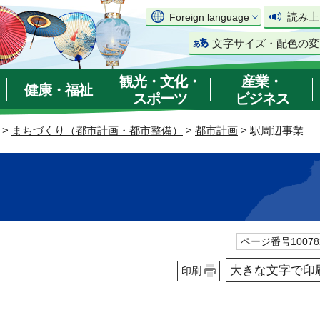
読み上
Foreign language
文字サイズ・配色の変
観光・文化・
産業・
健康・福祉
スポーツ
ビジネス
>
まちづくり（都市計画・都市整備）
>
都市計画
> 駅周辺事業
ページ番号10078
大きな文字で印
印刷