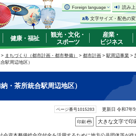
読み上
Foreign language
文字サイズ・配色の変
観光・文化・
産業・
健康・福祉
スポーツ
ビジネス
>
まちづくり（都市計画・都市整備）
>
都市計画
>
駅周辺事業
>
統合駅周辺地区）
加納・茶所統合駅周辺地区）
更新日 令和7年9
ページ番号1015283
大きな文字で印
印刷
社会資本整備総合交付金を活用するために地方公共団体等が作