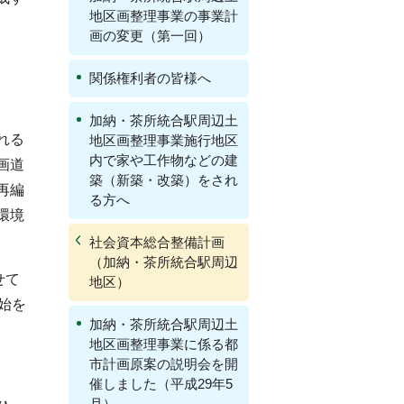
地区画整理事業の事業計
画の変更（第一回）
関係権利者の皆様へ
加納・茶所統合駅周辺土
れる
地区画整理事業施行地区
内で家や工作物などの建
画道
築（新築・改築）をされ
再編
る方へ
環境
社会資本総合整備計画
（加納・茶所統合駅周辺
せて
地区）
始を
加納・茶所統合駅周辺土
地区画整理事業に係る都
市計画原案の説明会を開
催しました（平成29年5
月）