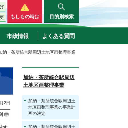
げ
もしもの時は
目的別検索
更
市政情報
よくある質問
加納・茶所統合駅周辺土地区画整理事業
加納・茶所統合駅周辺
土地区画整理事業
加納・茶所統合駅周辺土
月2日
地区画整理事業の事業計
画の決定
刷
加納・茶所統合駅周辺土
成す