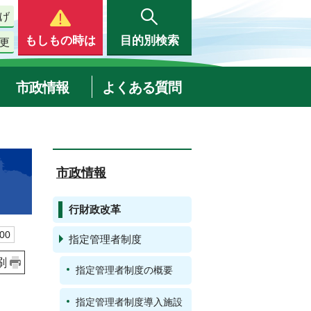
げ
もしもの時は
目的別検索
更
市政情報
よくある質問
市政情報
行財政改革
00
指定管理者制度
刷
指定管理者制度の概要
指定管理者制度導入施設