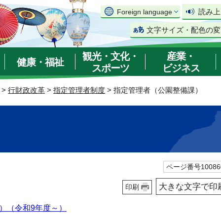
読み上
Foreign language
文字サイズ・配色の変
観光・文化・
産業・
健康・福祉
スポーツ
ビジネス
>
行財政改革
>
指定管理者制度
> 指定管理者（公園整備課）
）
ページ番号10086
大きな文字で印
印刷
）（令和9年度～）