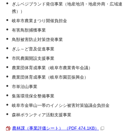
ぎふベジブランド発信事業（地産地消・地産外商・広域連
携））
岐阜市農業まつり開催負担金
有害鳥獣捕獲事業
鳥獣被害防止対策啓発事業
ぎふ～ど普及促進事業
市民農園開設支援事業
農業団体育成事業（岐阜市農業青年会議）
農業団体育成事業（岐阜市園芸振興会）
市単治山事業
集落環境保全整備事業
岐阜市金華山一帯のイノシシ被害対策協議会負担金
森林ボランティア活動支援事業
農林課（事業評価シート） （PDF 474.1KB）