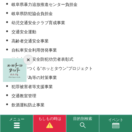
岐阜県暴力追放推進センター負担金
岐阜県防犯協会負担金
幼児交通安全クラブ育成事業
交通安全運動
高齢者交通安全事業
自転車安全利用啓発事業
岐阜市地域安全防犯功労者表彰式
みんなでつくる“ホッとタウン”プロジェクト
客引き行為等の対策事業
犯罪被害者等支援事業
交通教室管理
飲酒運転防止事業
地域安全推進課（事業評価シート） （PDF 349.3KB）
もしもの時は
目的別検索
メニュー
イベント