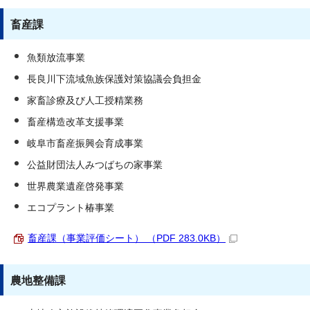
畜産課
魚類放流事業
長良川下流域魚族保護対策協議会負担金
家畜診療及び人工授精業務
畜産構造改革支援事業
岐阜市畜産振興会育成事業
公益財団法人みつばちの家事業
世界農業遺産啓発事業
エコプラント椿事業
畜産課（事業評価シート） （PDF 283.0KB）
農地整備課