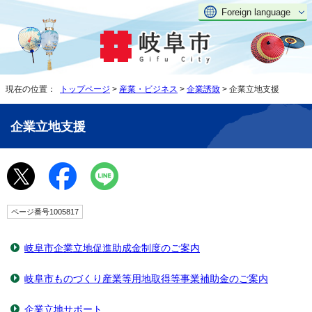
Foreign language
現在の位置：
トップページ
>
産業・ビジネス
>
企業誘致
> 企業立地支援
企業立地支援
ページ番号1005817
岐阜市企業立地促進助成金制度のご案内
岐阜市ものづくり産業等用地取得等事業補助金のご案内
企業立地サポート