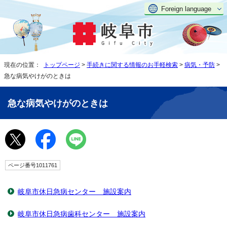
Foreign language
現在の位置：
トップページ
>
手続きに関する情報のお手軽検索
>
病気・予防
>
急な病気やけがのときは
急な病気やけがのときは
ページ番号1011761
岐阜市休日急病センター 施設案内
岐阜市休日急病歯科センター 施設案内