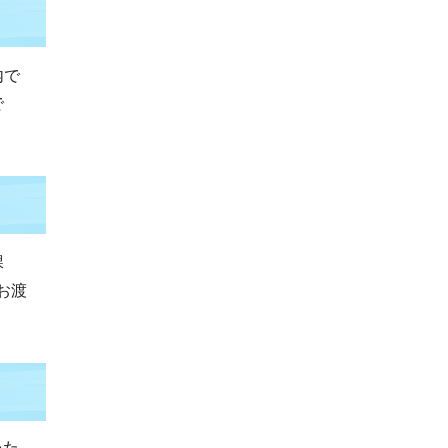
内で
で
課
お渡
いた