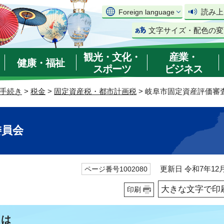
読み上
Foreign language
文字サイズ・配色の変
観光・文化・
産業・
健康・福祉
スポーツ
ビジネス
手続き
>
税金
>
固定資産税・都市計画税
> 岐阜市固定資産評価審
委員会
更新日 令和7年12月
ページ番号1002080
大きな文字で印
印刷
とは