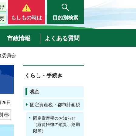
げ
もしもの時は
目的別検索
更
市政情報
よくある質問
査委員会
くらし・手続き
税金
26日
固定資産税・都市計画税
刷
固定資産税のお知らせ
（縦覧帳簿の縦覧、納期
限等）