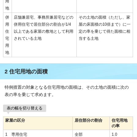
用
地
併
店舗兼居宅、事務所兼居宅などの
その土地の面積（ただし、家
用
併用住宅で居住部分の割合が1/4
屋の床面積の10倍まで）に一
住
以上である家屋の敷地として利用
定の率を乗じて得た面積に相
宅
されている土地
当する土地
用
地
2 住宅用地の面積
特例措置の対象となる住宅用地の面積は、その土地の面積に次の
表の率を乗じて求めます。
表の幅を切り替える
家屋の区分
居住部分の割合
住宅用地
の率
1 専用住宅
全部
1.0