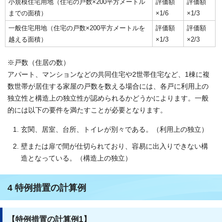
小規模住宅用地（住宅の戸数×200平方メートル
評価額
評価額
までの面積）
×1/6
×1/3
一般住宅用地（住宅の戸数×200平方メートルを
評価額
評価額
越える面積）
×1/3
×2/3
※戸数（住居の数）
アパート、マンションなどの共同住宅や2世帯住宅など、1棟に複
数世帯が居住する家屋の戸数を数える場合には、各戸に利用上の
独立性と構造上の独立性が認められるかどうかによります。一般
的には以下の要件を満たすことが必要となります。
玄関、居室、台所、トイレが別々である。（利用上の独立）
壁または扉で間が仕切られており、容易に出入りできない構
造となっている。（構造上の独立）
4 特例措置の計算例
【特例措置の計算例1】