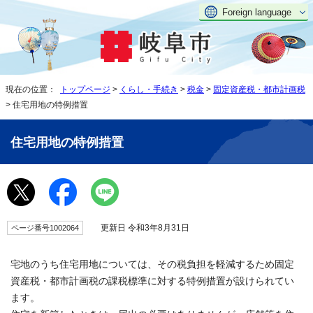
Foreign language
現在の位置：
トップページ
>
くらし・手続き
>
税金
>
固定資産税・都市計画税
> 住宅用地の特例措置
住宅用地の特例措置
更新日 令和3年8月31日
ページ番号1002064
宅地のうち住宅用地については、その税負担を軽減するため固定
資産税・都市計画税の課税標準に対する特例措置が設けられてい
ます。