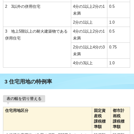
2 3以外の併用住宅
4分の1以上2分の1
0.5
未満
2分の1以上
1.0
3 地上5階以上の耐火建築物である
4分の1以上2分の1
0.5
併用住宅
未満
2分の1以上4分の3
0.75
未満
4分の3以上
1.0
3 住宅用地の特例率
表の幅を切り替える
住宅用地区分
固定資
都市計
産税
画税
課税標
課税標
準額
準額