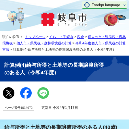
Foreign language
現在の位置：
トップページ
>
くらし・手続き
>
税金
>
個人の市・県民税・森林
環境税
>
個人市・県民税・森林環境税の計算
>
令和4年度個人市・県民税の計算
方法
> 計算例(4)給与所得と土地等の長期譲渡所得のある人（令和4年度）
計算例(4)給与所得と土地等の長期譲渡所得
のある人（令和4年度）
更新日 令和4年1月17日
ページ番号1014972
給与所得と土地等の長期譲渡所得のある人(40歳)