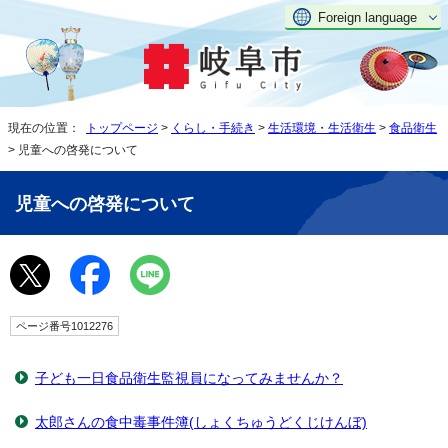
Foreign language
現在の位置：
トップページ
>
くらし・手続き
>
生活環境・生活衛生
>
食品衛生
> 児童への啓発について
児童への啓発について
ページ番号1012276
子ども一日食品衛生監視員になってみませんか？
太郎さんの食中毒事件簿(しょくちゅうどくじけんぼ)