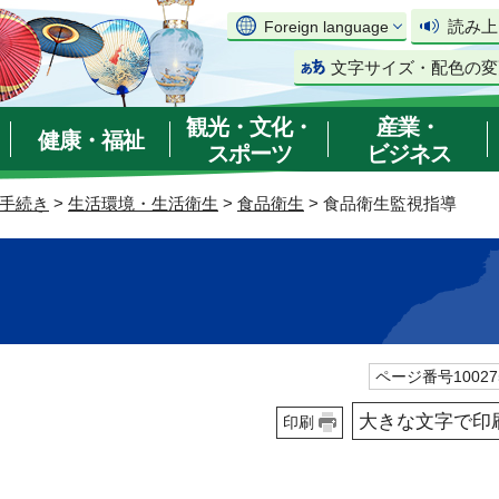
読み上
Foreign language
文字サイズ・配色の変
観光・文化・
産業・
健康・福祉
スポーツ
ビジネス
手続き
>
生活環境・生活衛生
>
食品衛生
> 食品衛生監視指導
ページ番号10027
大きな文字で印
印刷