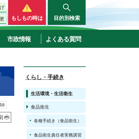
げ
もしもの時は
目的別検索
更
市政情報
よくある質問
くらし・手続き
生活環境・生活衛生
58
食品衛生
刷
各種手続き（食品衛生）
食品衛生責任者実務講習