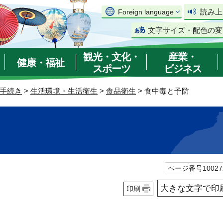
読み上
Foreign language
文字サイズ・配色の変
観光・文化・
産業・
健康・福祉
スポーツ
ビジネス
手続き
>
生活環境・生活衛生
>
食品衛生
> 食中毒と予防
ページ番号10027
大きな文字で印
印刷