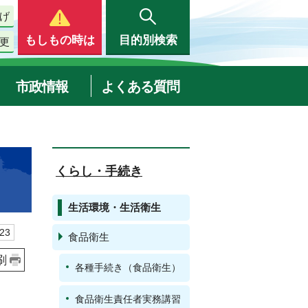
げ
もしもの時は
目的別検索
更
市政情報
よくある質問
くらし・手続き
生活環境・生活衛生
23
食品衛生
刷
各種手続き（食品衛生）
食品衛生責任者実務講習