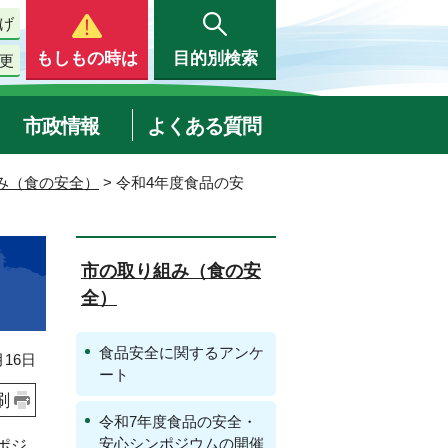
げ
もしもの時は
目的別検索
更
市政情報
よくある質問
み（食の安全）
> 令和4年度食品の安
市の取り組み（食の安
全）
食品安全に関するアンケ
16日
ート
刷
令和7年度食品の安全・
安心シンポジウムの開催
ポジ