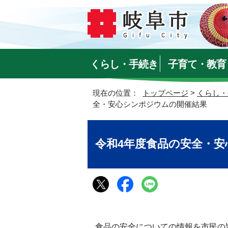
くらし・手続き
子育て・教育
現在の位置：
トップページ
>
くらし・
全・安心シンポジウムの開催結果
令和4年度食品の安全・
食品の安全についての情報を市民の