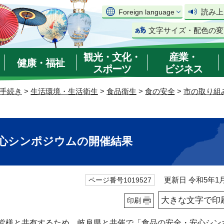
読み上
Foreign language
文字サイズ・配色の変
観光・文化・
産業・
健康・福祉
スポーツ
ビジネス
手続き
>
生活環境・生活衛生
>
食品衛生
>
食の安全
>
市の取り組
安心シンポジウムの開催結果
更新日 令和5年1月
ページ番号1019527
大きな文字で印
印刷
皆様と共有するため、岐阜県と共催で「食品の安全・安心シン