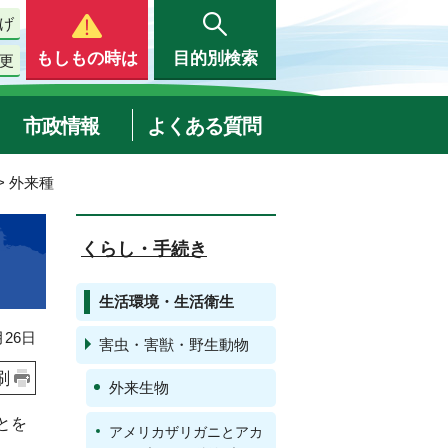
げ
もしもの時は
目的別検索
更
市政情報
よくある質問
> 外来種
くらし・手続き
生活環境・生活衛生
26日
害虫・害獣・野生動物
刷
外来生物
とを
アメリカザリガニとアカ