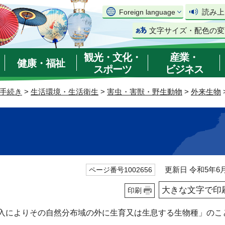
読み上
Foreign language
文字サイズ・配色の変
観光・文化・
産業・
健康・福祉
スポーツ
ビジネス
手続き
>
生活環境・生活衛生
>
害虫・害獣・野生動物
>
外来生物
更新日 令和5年6月
ページ番号1002656
大きな文字で印
印刷
入によりその自然分布域の外に生育又は生息する生物種」のこ