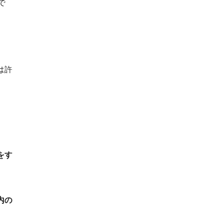
で
は許
をす
内の