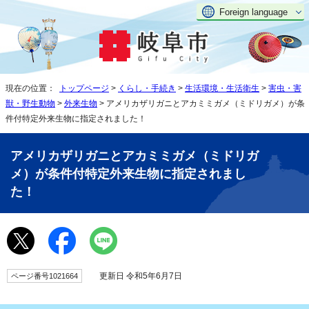
Foreign language
現在の位置：
トップページ
>
くらし・手続き
>
生活環境・生活衛生
>
害虫・害
獣・野生動物
>
外来生物
> アメリカザリガニとアカミミガメ（ミドリガメ）が条
件付特定外来生物に指定されました！
アメリカザリガニとアカミミガメ（ミドリガ
メ）が条件付特定外来生物に指定されまし
た！
更新日 令和5年6月7日
ページ番号1021664