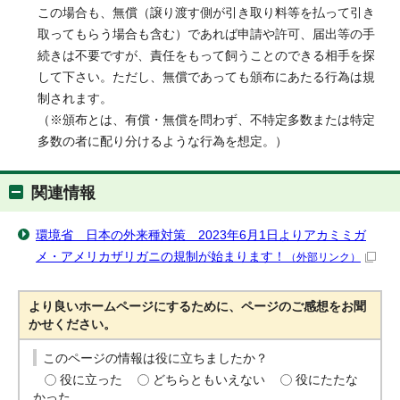
この場合も、無償（譲り渡す側が引き取り料等を払って引き
取ってもらう場合も含む）であれば申請や許可、届出等の手
続きは不要ですが、責任をもって飼うことのできる相手を探
して下さい。ただし、無償であっても頒布にあたる行為は規
制されます。
（※頒布とは、有償・無償を問わず、不特定多数または特定
多数の者に配り分けるような行為を想定。）
関連情報
環境省 日本の外来種対策 2023年6月1日よりアカミミガ
メ・アメリカザリガニの規制が始まります！
（外部リンク）
より良いホームページにするために、ページのご感想をお聞
かせください。
このページの情報は役に立ちましたか？
役に立った
どちらともいえない
役にたたな
かった