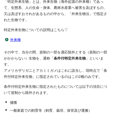
「特定外来生物」とは、外来生物（海外起源の外来種）であっ
て、生態系、人の生命・身体、農林水産業へ被害を及ぼすもの、
又は及ぼすおそれがあるものの中から、「外来生物法」で指定さ
れた生物です。
特定外来生物についての説明はこちら▽
外来種
その中で、当分の間、規制の一部を適応除外とする（規制の一部
がかからない）生物を、通称「
条件付特定外来生物
」といいま
す。
アメリカザリガニとアカミミガメはこれに該当し、現時点で「条
件付特定外来生物」に指定されているのはこの2種のみです。
条件付特定外来生物に指定されたものについては以下の項目につ
いて規制から除外されます。
捕獲
一般家庭での飼育等（飼育、栽培、保管及び運搬）