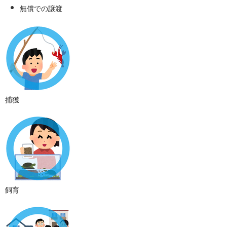
無償での譲渡
捕獲
飼育