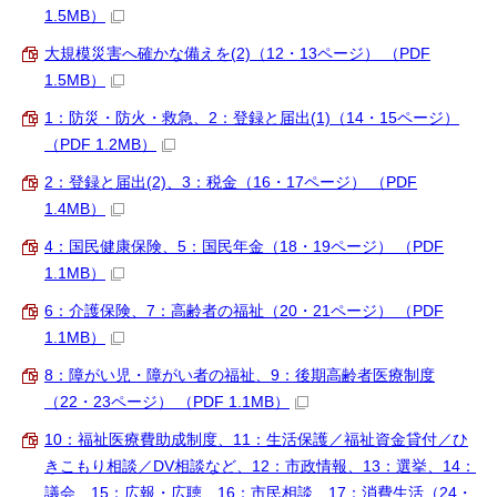
1.5MB）
大規模災害へ確かな備えを(2)（12・13ページ） （PDF
1.5MB）
1：防災・防火・救急、2：登録と届出(1)（14・15ページ）
（PDF 1.2MB）
2：登録と届出(2)、3：税金（16・17ページ） （PDF
1.4MB）
4：国民健康保険、5：国民年金（18・19ページ） （PDF
1.1MB）
6：介護保険、7：高齢者の福祉（20・21ページ） （PDF
1.1MB）
8：障がい児・障がい者の福祉、9：後期高齢者医療制度
（22・23ページ） （PDF 1.1MB）
10：福祉医療費助成制度、11：生活保護／福祉資金貸付／ひ
きこもり相談／DV相談など、12：市政情報、13：選挙、14：
議会、15：広報・広聴、16：市民相談、17：消費生活（24・