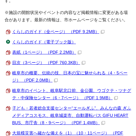
す。
※施設の開館状況やイベントの内容など掲載情報に変更がある場
合があります。最新の情報は、市ホームページをご覧ください。
くらしのガイド（全ページ） （PDF 9.2MB）
くらしのガイド（電子ブック版）
表紙（1ページ） （PDF 2.2MB）
目次（3ページ） （PDF 760.3KB）
岐阜市の概要、伝統の技、日本の宝に魅せられる（4・5ペー
ジ） （PDF 2.0MB）
岐阜市のイベント、岐阜駅北口前、金公園、ウゴクテ・ツナグ
テ・中保険センター（6・7ページ） （PDF 1.9MB）
子ども・若者総合支援センター“エールぎふ”、みんなの森 ぎふ
メディアコスモス、岐阜城楽市、自動運転バス GIFU HEART
BUS、市庁舎（8・9ページ） （PDF 1.4MB）
大規模災害へ確かな備えを（1）（10・11ページ） （PDF