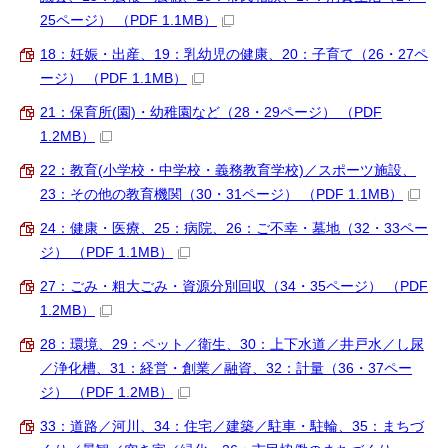
25ページ） （PDF 1.1MB）
18：妊娠・出産、19：乳幼児の健康、20：子育て（26・27ペ
ージ） （PDF 1.1MB）
21：保育所(園)・幼稚園など（28・29ページ） （PDF
1.2MB）
22：教育(小学校・中学校・義務教育学校)／スポーツ施設、
23：その他の教育機関（30・31ページ） （PDF 1.1MB）
24：健康・医療、25：病院、26：ご不幸・墓地（32・33ペー
ジ） （PDF 1.1MB）
27：ごみ・粗大ごみ・資源分別回収（34・35ページ） （PDF
1.2MB）
28：環境、29：ペット／衛生、30：上下水道／井戸水／し尿
／浄化槽、31：経営・創業／融資、32：計量（36・37ペー
ジ） （PDF 1.2MB）
33：道路／河川、34：住宅／建築／駐車・駐輪、35：まちづ